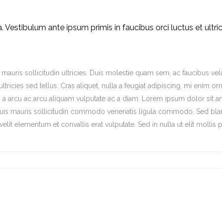
lla. Vestibulum ante ipsum primis in faucibus orci luctus et ultri
auris sollicitudin ultricies. Duis molestie quam sem, ac faucibus veli
 ultricies sed tellus. Cras aliquet, nulla a feugiat adipiscing, mi enim or
 a arcu ac arcu aliquam vulputate ac a diam. Lorem ipsum dolor sit a
 quis mauris sollicitudin commodo venenatis ligula commodo. Sed bla
velit elementum et convallis erat vulputate. Sed in nulla ut elit mollis