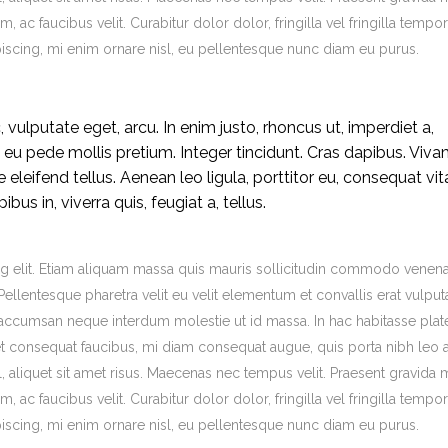
, ac faucibus velit. Curabitur dolor dolor, fringilla vel fringilla tempor
adipiscing, mi enim ornare nisl, eu pellentesque nunc diam eu purus.
, vulputate eget, arcu. In enim justo, rhoncus ut, imperdiet a,
s eu pede mollis pretium. Integer tincidunt. Cras dapibus. Viv
leifend tellus. Aenean leo ligula, porttitor eu, consequat vit
us in, viverra quis, feugiat a, tellus.
g elit. Etiam aliquam massa quis mauris sollicitudin commodo venena
ellentesque pharetra velit eu velit elementum et convallis erat vulputa
is accumsan neque interdum molestie ut id massa. In hac habitasse plat
eget consequat faucibus, mi diam consequat augue, quis porta nibh leo 
 aliquet sit amet risus. Maecenas nec tempus velit. Praesent gravida m
, ac faucibus velit. Curabitur dolor dolor, fringilla vel fringilla tempor
adipiscing, mi enim ornare nisl, eu pellentesque nunc diam eu purus.