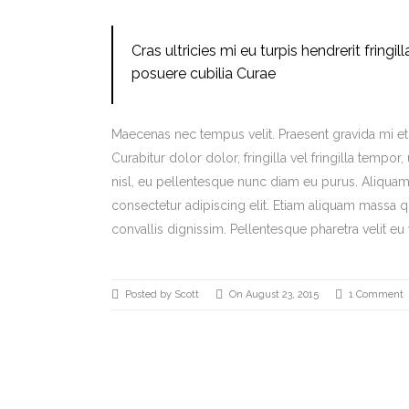
Cras ultricies mi eu turpis hendrerit fringi
posuere cubilia Curae
Maecenas nec tempus velit. Praesent gravida mi et m
Curabitur dolor dolor, fringilla vel fringilla tempor,
nisl, eu pellentesque nunc diam eu purus. Aliquam
consectetur adipiscing elit. Etiam aliquam massa
convallis dignissim. Pellentesque pharetra velit eu 
Posted by Scott
On August 23, 2015
1 Comment