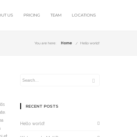
UT US
PRICING
TEAM
LOCATIONS
You are here:
Home
Hello world!
tis
RECENT POSTS
te.
ea
Hello world!
a
i et