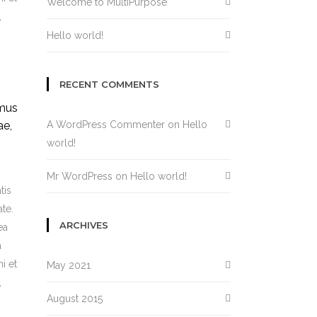
Welcome to MultiPurpose
,
Hello world!
RECENT COMMENTS
amus
A WordPress Commenter
on
Hello
ae,
world!
Mr WordPress
on
Hello world!
tis
te.
ARCHIVES
ea
a
i et
May 2021
,
August 2015