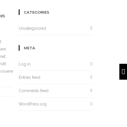
CATEGORIES
ces
Uncategorized
t.
META
nare
met,
ndit
Log in
 posuere
Entries feed
Comments feed
WordPress.org