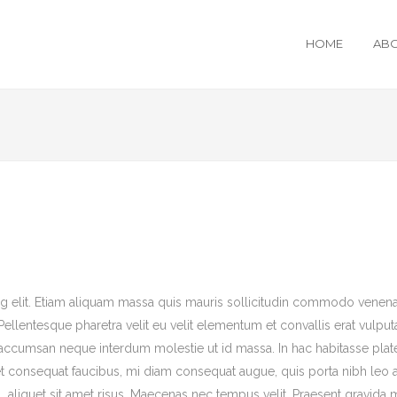
HOME
ABO
g elit. Etiam aliquam massa quis mauris sollicitudin commodo venena
ellentesque pharetra velit eu velit elementum et convallis erat vulputa
is accumsan neque interdum molestie ut id massa. In hac habitasse plat
eget consequat faucibus, mi diam consequat augue, quis porta nibh leo 
 aliquet sit amet risus. Maecenas nec tempus velit. Praesent gravida m